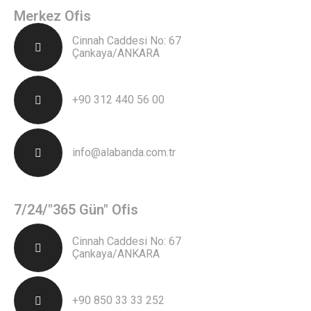
Merkez Ofis
Cinnah Caddesi No: 67
Çankaya/ANKARA
+90 312 440 56 00
info@alabanda.com.tr
7/24/"365 Gün" Ofis
Cinnah Caddesi No: 67
Çankaya/ANKARA
+90 850 33 33 252