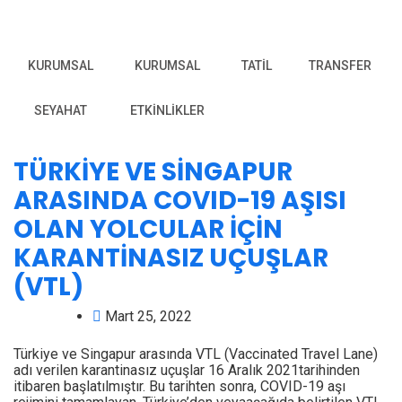
KURUMSAL
KURUMSAL
TATIL
TRANSFER
SEYAHAT
ETKINLIKLER
TÜRKİYE VE SİNGAPUR
ARASINDA COVID-19 AŞISI
OLAN YOLCULAR İÇİN
KARANTİNASIZ UÇUŞLAR
(VTL)
Mart 25, 2022
Türkiye ve Singapur arasında VTL (Vaccinated Travel Lane)
adı verilen karantinasız uçuşlar 16 Aralık 2021tarihinden
itibaren başlatılmıştır. Bu tarihten sonra, COVID-19 aşı