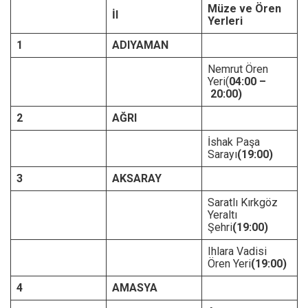
Müze ve Ören
İl
Yerleri
1
ADIYAMAN
Nemrut Ören
Yeri(
04:00 –
20:00)
2
AĞRI
İshak Paşa
Sarayı
(19:00)
3
AKSARAY
Saratlı Kırkgöz
Yeraltı
Şehri
(19:00)
Ihlara Vadisi
Ören Yeri
(19:00)
4
AMASYA