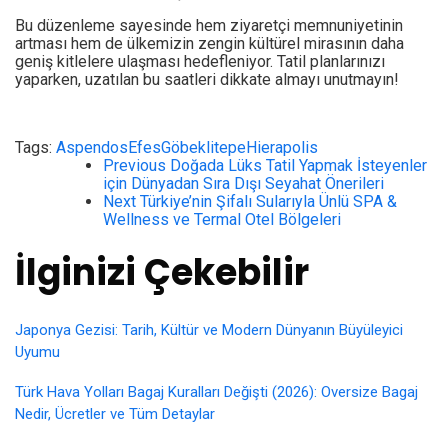
Bu düzenleme sayesinde hem ziyaretçi memnuniyetinin
artması hem de ülkemizin zengin kültürel mirasının daha
geniş kitlelere ulaşması hedefleniyor. Tatil planlarınızı
yaparken, uzatılan bu saatleri dikkate almayı unutmayın!
Tags:
Aspendos
Efes
Göbeklitepe
Hierapolis
Previous
Doğada Lüks Tatil Yapmak İsteyenler
için Dünyadan Sıra Dışı Seyahat Önerileri
Next
Türkiye’nin Şifalı Sularıyla Ünlü SPA &
Wellness ve Termal Otel Bölgeleri
İlginizi Çekebilir
Japonya Gezisi: Tarih, Kültür ve Modern Dünyanın Büyüleyici
Uyumu
Türk Hava Yolları Bagaj Kuralları Değişti (2026): Oversize Bagaj
Nedir, Ücretler ve Tüm Detaylar