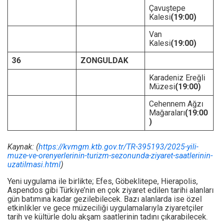
Çavuştepe
Kalesi
(19:00)
Van
Kalesi
(19:00)
36
ZONGULDAK
Karadeniz Ereğli
Müzesi
(19:00)
Cehennem Ağzı
Mağaraları
(19:00
)
Kaynak: (
https://kvmgm.ktb.gov.tr/TR-395193/2025-yili-
muze-ve-orenyerlerinin-turizm-sezonunda-ziyaret-saatlerinin-
uzatilmasi.html
)
Yeni uygulama ile birlikte; Efes, Göbeklitepe, Hierapolis,
Aspendos gibi Türkiye’nin en çok ziyaret edilen tarihi alanları
gün batımına kadar gezilebilecek. Bazı alanlarda ise özel
etkinlikler ve gece müzeciliği uygulamalarıyla ziyaretçiler
tarih ve kültürle dolu akşam saatlerinin tadını çıkarabilecek.