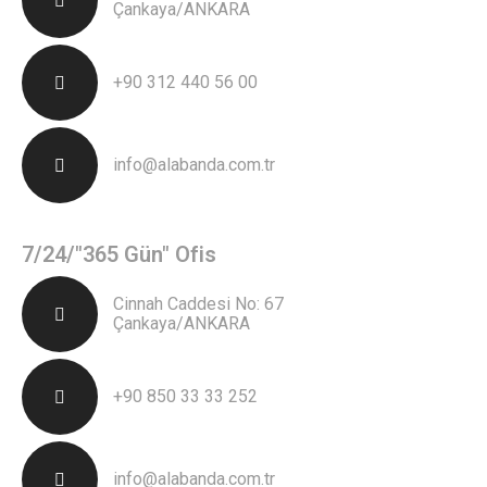
Çankaya/ANKARA
+90 312 440 56 00
info@alabanda.com.tr
7/24/"365 Gün" Ofis
Cinnah Caddesi No: 67
Çankaya/ANKARA
+90 850 33 33 252
info@alabanda.com.tr