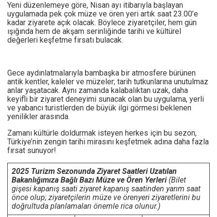
Yeni düzenlemeye göre, Nisan ayı itibarıyla başlayan
uygulamada pek çok müze ve ören yeri artık saat 23.00’e
kadar ziyarete açık olacak. Böylece ziyaretçiler, hem gün
ışığında hem de akşam serinliğinde tarihi ve kültürel
değerleri keşfetme fırsatı bulacak.
Gece aydınlatmalarıyla bambaşka bir atmosfere bürünen
antik kentler, kaleler ve müzeler; tarih tutkunlarına unutulmaz
anlar yaşatacak. Aynı zamanda kalabalıktan uzak, daha
keyifli bir ziyaret deneyimi sunacak olan bu uygulama, yerli
ve yabancı turistlerden de büyük ilgi görmesi beklenen
yenilikler arasında.
Zamanı kültürle doldurmak isteyen herkes için bu sezon,
Türkiye’nin zengin tarihi mirasını keşfetmek adına daha fazla
fırsat sunuyor!
2025 Turizm Sezonunda Ziyaret Saatleri Uzatılan
Bakanlığımıza Bağlı Bazı Müze ve Ören Yerleri
(Bilet
gişesi kapanış saati ziyaret kapanış saatinden yarım saat
önce olup; ziyaretçilerin müze ve örenyeri ziyaretlerini bu
doğrultuda planlamaları önemle rica olunur.)